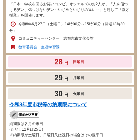
「日本一学校を回るお笑いコンビ」オシエルズのお2人が、「人を傷つ
ける笑い、傷つけない笑い～いじめといじりの違い～」と題して「漫才
授業」を開催します。
令和8年6月27日（土曜日）14時00分～15時30分（開場13時30
分）
コミュニティーセンター 志布志市文化会館
教育委員会 生涯学習課
28
日曜日
日
29
月曜日
日
30
火曜日
日
令和8年度市税等の納期限について
納期限は各月の末日。
(ただし12月は25日)
※納期限が土曜日、日曜日又は祝日の場合はその翌平日