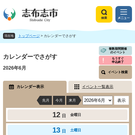
ペ
メ
ー
ニ
ジ
ュ
検
メ
の
ー
索
ニ
先
を
ュ
頭
飛
トップページ
>
カレンダーでさがす
ー
現在地
で
ば
す
し
本
複数期間開催
のイベント
。
て
文
カレンダーでさがす
もうすぐ
本
申込終了
文
2026年6月
へ
イベント検索
カレンダー表示
イベント一覧表示
先月
今月
来月
12
金曜日
日
13
土曜日
日