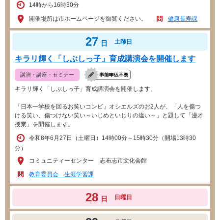
14時から16時30分
開催場所は市ホームページを御覧ください。
健康長寿課
27
土曜日
日
キラリ輝く「しぶしっ子」育成講演会を開催します
講演・講座・セミナー
キラリ輝く「しぶしっ子」育成講演会を開催します。
「日本一学校を回るお笑いコンビ」オシエルズのお2人が、「人を傷つ
ける笑い、傷つけない笑い～いじめといじりの違い～」と題して「漫才
授業」を開催します。
令和8年6月27日（土曜日）14時00分～15時30分（開場13時30
分）
コミュニティーセンター 志布志市文化会館
教育委員会 生涯学習課
28
日曜日
日