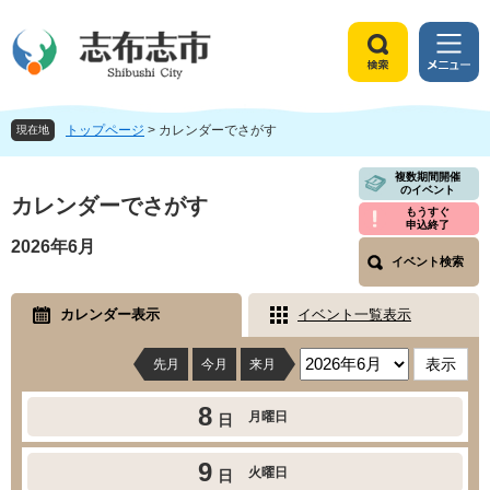
ペ
メ
ー
ニ
ジ
ュ
検
メ
の
ー
索
ニ
先
を
ュ
頭
飛
トップページ
>
カレンダーでさがす
ー
現在地
で
ば
す
し
本
複数期間開催
のイベント
。
て
文
カレンダーでさがす
もうすぐ
本
申込終了
文
2026年6月
へ
イベント検索
カレンダー表示
イベント一覧表示
先月
今月
来月
8
月曜日
日
9
火曜日
日