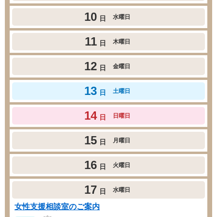
10
水曜日
日
11
木曜日
日
12
金曜日
日
13
土曜日
日
14
日曜日
日
15
月曜日
日
16
火曜日
日
17
水曜日
日
女性支援相談室のご案内