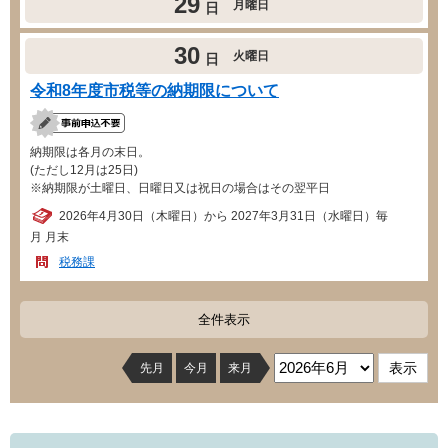
29
月曜日
日
30
火曜日
日
令和8年度市税等の納期限について
納期限は各月の末日。
(ただし12月は25日)
※納期限が土曜日、日曜日又は祝日の場合はその翌平日
2026年4月30日（木曜日）から 2027年3月31日（水曜日）毎
月 月末
税務課
全件表示
先月
今月
来月