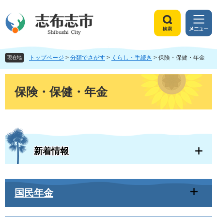
ペ
メ
ー
ニ
ジ
ュ
検
メ
の
ー
索
ニ
先
を
ュ
頭
飛
トップページ
>
分類でさがす
>
くらし・手続き
>
保険・保健・年金
ー
現在地
で
ば
す
し
本
。
て
文
保険・保健・年金
本
文
へ
新着情報
国民年金