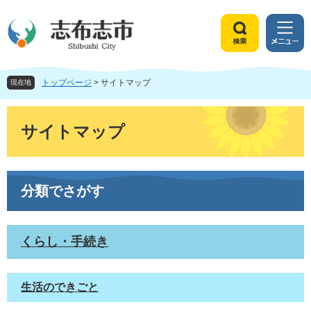
ペ
メ
ー
ニ
ジ
ュ
検
メ
の
ー
索
ニ
先
を
ュ
頭
飛
トップページ
>
サイトマップ
ー
現在地
で
ば
す
し
本
。
て
文
サイトマップ
本
文
へ
分類でさがす
くらし・手続き
生活のできごと