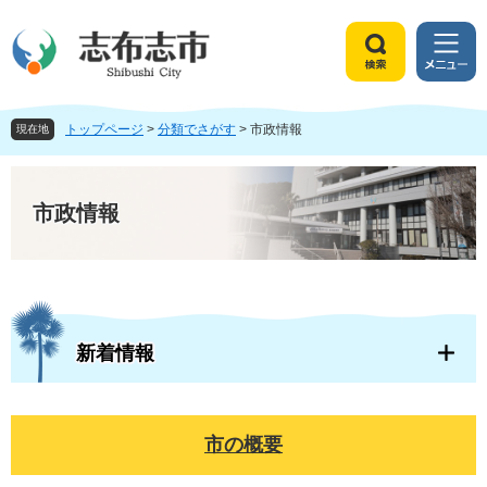
ペ
メ
ー
ニ
ジ
ュ
検
メ
の
ー
索
ニ
先
を
ュ
頭
飛
トップページ
>
分類でさがす
>
市政情報
ー
現在地
で
ば
す
し
本
。
て
文
市政情報
本
文
へ
新着情報
市の概要