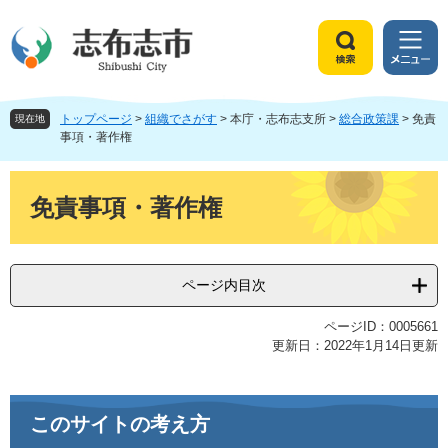
ペ
メ
ー
ニ
ジ
ュ
検
メ
の
ー
索
ニ
先
を
ュ
頭
飛
トップページ
>
組織でさがす
>
本庁・志布志支所
>
総合政策課
>
免責
ー
現在地
で
ば
事項・著作権
す
し
。
て
本
本
文
免責事項・著作権
文
へ
ページ内目次
ページID：0005661
更新日：2022年1月14日更新
このサイトの考え方