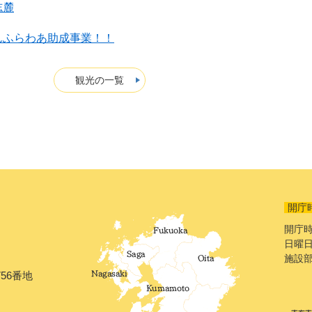
志麓
んふらわあ助成事業！！
観光の一覧
開庁
開庁時
日曜日
施設
56番地