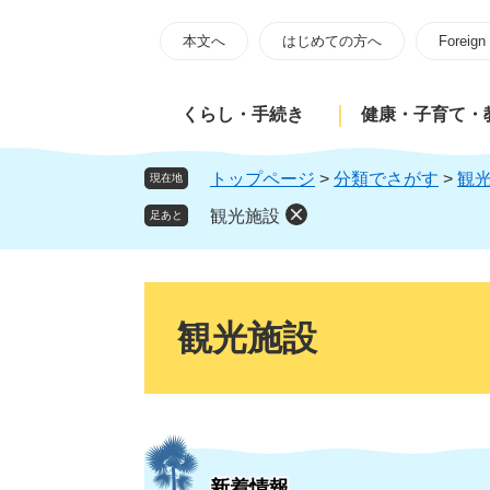
ペ
メ
ー
ニ
本文へ
はじめての方へ
Foreign
ジ
ュ
の
ー
くらし・手続き
健康・子育て・
先
を
頭
飛
で
ば
トップページ
>
分類でさがす
>
観
現在地
す
し
観光施設
足あと
。
て
本
文
本
へ
文
観光施設
新着情報