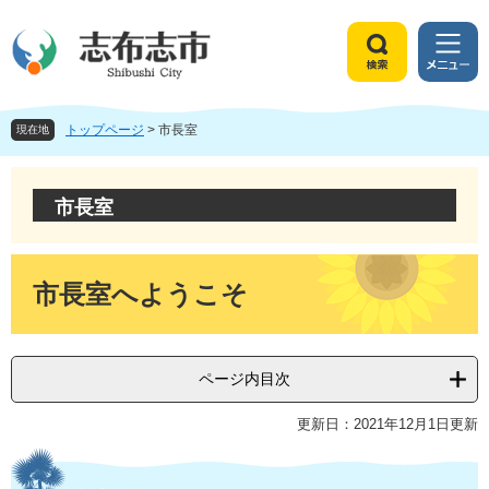
ペ
メ
ー
ニ
ジ
ュ
検
メ
の
ー
索
ニ
先
を
ュ
頭
飛
トップページ
>
市長室
ー
現在地
で
ば
す
し
。
て
市長室
本
文
へ
本
文
市長室へようこそ
ページ内目次
更新日：2021年12月1日更新