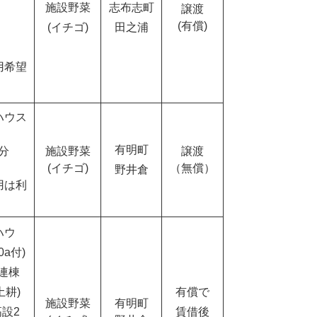
施設野菜
志布志町
譲渡
(有償)
(イチゴ)
田之浦
用希望
ハウス
有明町
棟分
施設野菜
譲渡
(イチゴ)
（無償）
野井倉
用は利
ハウ
a付)
5連棟
土耕)
有償で
施設野菜
有明町
高設2
賃借後