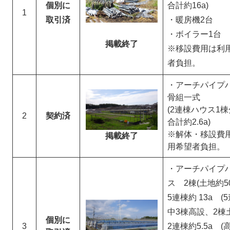
個別に
合計約16a)
1
取引済
・暖房機2台
・ボイラー1台
掲載終了
​※移設費用は利
者負担。
・アーチパイプ
骨組一式
(2連棟ハウス1
2
契約済
合計約2.6a)
​※解体・移設費
掲載終了
用希望者負担。
・アーチパイプ
ス 2棟(土地約50
5連棟約 13a (
中3棟高設、2棟
個別に
3
2連棟約5.5a (