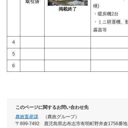
取引済
棟)
掲載終了
・暖房機2台
・ミニ耕運機、
霧器等
4
5
6
このページに関するお問い合わせ先
農政畜産課
農政グループ
〒899-7492
鹿児島県志布志市有明町野井倉1756番地