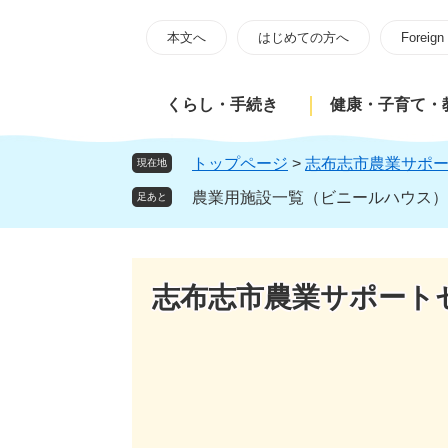
ペ
メ
ー
ニ
本文へ
はじめての方へ
Foreign
ジ
ュ
の
ー
くらし・手続き
健康・子育て・
先
を
頭
飛
で
ば
トップページ
>
志布志市農業サポ
現在地
す
し
農業用施設一覧（ビニールハウス）
足あと
。
て
本
文
へ
志布志市農業サポート