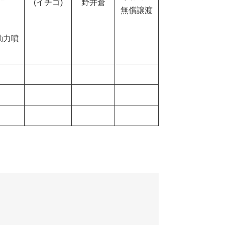
(イチゴ)
野井倉
無償譲渡
動力噴