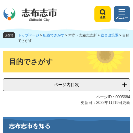
ペ
メ
ー
ニ
ジ
ュ
検
メ
の
ー
索
ニ
先
を
ュ
頭
飛
トップページ
>
組織でさがす
>
本庁・志布志支所
>
総合政策課
>
目的
ー
現在地
で
ば
でさがす
す
し
。
て
本
本
文
目的でさがす
文
へ
ページ内目次
ページID：0005684
更新日：2022年1月19日更新
志布志市を知る